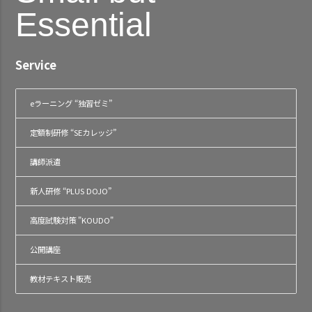
Essential
Service
eラーニング “独習ゼミ”
定額制研修 “SEカレッジ”
講師派遣
新人研修 “PLUS DOJO”
高度試験対策 "KOUDO"
公開講座
教材テキスト販売