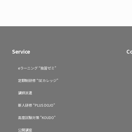
Service
C
eラーニング “独習ゼミ”
定額制研修 “SEカレッジ”
講師派遣
新人研修 “PLUS DOJO”
高度試験対策 "KOUDO"
公開講座