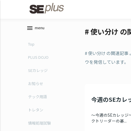
menu
menu
# 使い分け 
Top
# 使い分け の関連記
PLUS DOJO
ウを発信しています。
SEカレッジ
お知らせ
テック用語
今週のSEカレ
トレタン
～今週のSEカレッジ～
クトリーダーの基...
情報処理試験