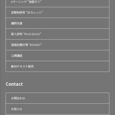
eラーニング “独習ゼミ”
定額制研修 “SEカレッジ”
講師派遣
新人研修 “PLUS DOJO”
高度試験対策 "KOUDO"
公開講座
教材テキスト販売
Contact
お問合わせ
お知らせ