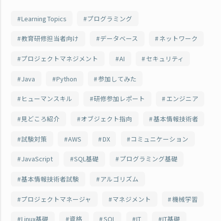
Learning Topics
プログラミング
教育研修担当者向け
データベース
ネットワーク
プロジェクトマネジメント
AI
セキュリティ
Java
Python
参加してみた
ヒューマンスキル
研修参加レポート
エンジニア
見どころ紹介
オブジェクト指向
基本情報技術者
試験対策
AWS
DX
コミュニケーション
JavaScript
SQL基礎
プログラミング基礎
基本情報技術者試験
アルゴリズム
プロジェクトマネージャ
マネジメント
機械学習
Linux基礎
資格
SQL
IT
IT基礎