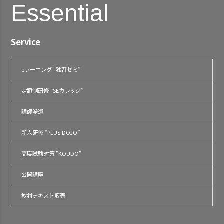
Essential
Service
eラーニング “独習ゼミ”
定額制研修 “SEカレッジ”
講師派遣
新人研修 “PLUS DOJO”
高度試験対策 "KOUDO"
公開講座
教材テキスト販売