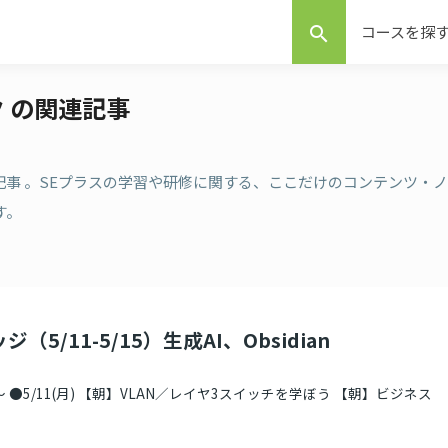
コースを探
search
ク の関連記事
連記事 。SEプラスの学習や研修に関する、ここだけのコンテンツ・ノ
す。
（5/11-5/15）生成AI、Obsidian
 ●5/11(月) 【朝】VLAN／レイヤ3スイッチを学ぼう 【朝】ビジネス