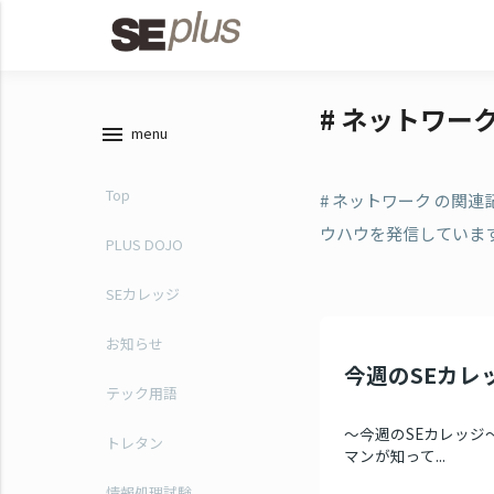
# ネットワー
menu
menu
Top
# ネットワーク の関
ウハウを発信していま
PLUS DOJO
SEカレッジ
お知らせ
今週のSEカレッジ
テック用語
～今週のSEカレッジ～
トレタン
マンが知って...
情報処理試験