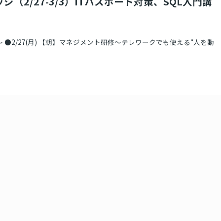
ジ（2/27-3/3）ITパスポート対策、SQL入門講
 ●2/27(月) 【朝】マネジメント研修～テレワークでも使える“人を動