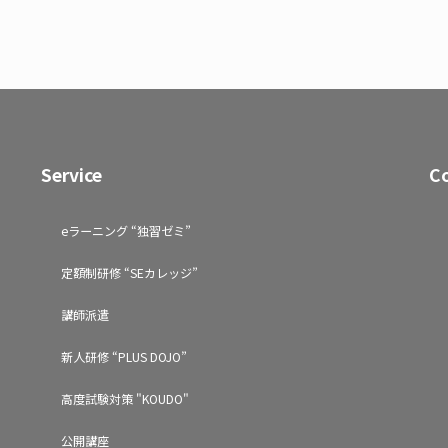
Service
C
eラーニング “独習ゼミ”
定額制研修 “SEカレッジ”
講師派遣
新人研修 “PLUS DOJO”
高度試験対策 "KOUDO"
公開講座