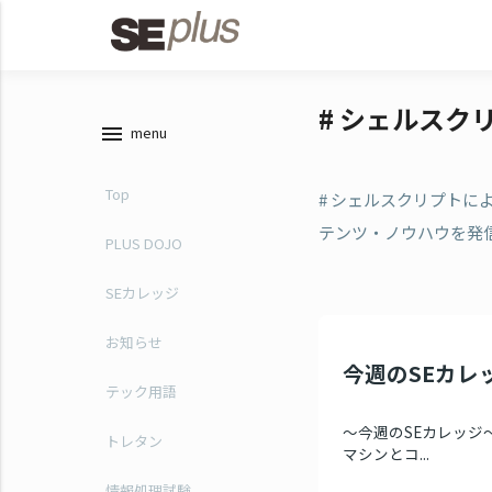
# シェルスク
menu
menu
Top
# シェルスクリプトに
テンツ・ノウハウを発
PLUS DOJO
SEカレッジ
お知らせ
今週のSEカレッ
テック用語
～今週のSEカレッジ～ 
トレタン
マシンとコ...
情報処理試験