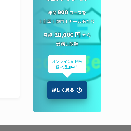
900
年間
コースを
1 企業 1 部門 1 チームあたり
28,000 円
月額
から
受講し放題
オンライン研修も
続々追加中！
詳しく見る