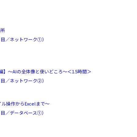
勘所
6日目／ネットワーク①）
【基本編】～AIの全体像と使いどころ～＜1.5時間＞
7日目／ネットワーク②）
ル操作からExcelまで～
8日目／データベース①）