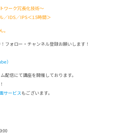
トワーク冗長化技術～
IDS／IPS＜1.5時間＞
せん。
中！フォロー・チャンネル登録お願いします！
ube）
イム配信にて講座を開催しております。
！
画サービス
もございます。
:00