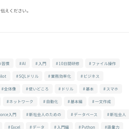
お伝えください。
の習慣
AI
入門
10日間研修
ファイル操作
ilot
SQLドリル
業務効率化
ビジネス
全体像
使いどころ
ドリル
基本
スマホ
ネットワーク
自動化
基本編
一文作成
sforce入門
新社会人のための
データベース
新社会人
Excel
データ
入門編
Python
語彙力