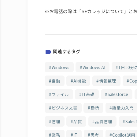
※お電話の際は「SEカレッジについて」と
関連するタグ
label
Windows
Windows AI
1日10分
自動
AI機能
情報整理
Cop
ファイル
IT基礎
Salesforce
ビジネス文書
勘所
語彙力入門
管理
品質
品質管理
Sale
業務
IT
思考
Copilot活用