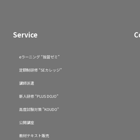
Service
C
eラーニング “独習ゼミ”
定額制研修 “SEカレッジ”
講師派遣
新人研修 “PLUS DOJO”
高度試験対策 "KOUDO"
公開講座
教材テキスト販売