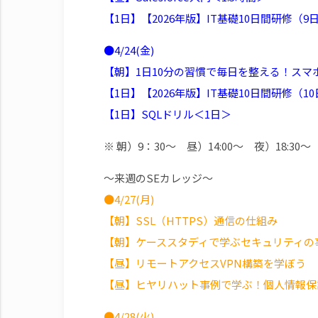
【1日】【2026年版】IT基礎10日間研修（
●4/24(金)
【朝】1日10分の習慣で毎日を整える！スマホ
【1日】【2026年版】IT基礎10日間研修（
【1日】SQLドリル＜1日＞
※ 朝）9：30～ 昼）14:00～ 夜）18:30～
～来週のSEカレッジ～
●4/27(月)
【朝】SSL（HTTPS）通信の仕組み
【朝】ケーススタディで学ぶセキュリティの
【昼】リモートアクセスVPN構築を学ぼう
【昼】ヒヤリハット事例で学ぶ！個人情報保護
●4/28(火)