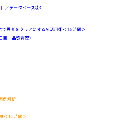
9日目／データベース②）
で思考をクリアにするAI活用術＜1.5時間＞
10日目／品質管理）
事例解析
＜1.5時間＞