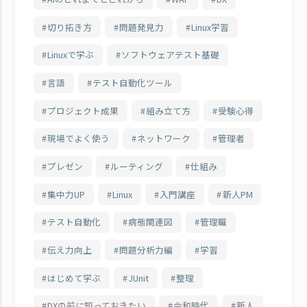
切り拓き方
問題発見力
Linux学習
Linuxで学ぶ
ソフトウェアテスト基礎
言語
テスト自動化ツール
プロジェクト成果
組み立て方
受験心得
現場でよく使う
ネットワーク
管理者
プレゼン
ルーティング
仕組み
集中力UP
Linux
入門講座
新人PM
テスト自動化
病態関連図
管理職
伝え力向上
問題分析力編
学習
はじめて学ぶ
JUnit
整理
DXの前に知っておきたい
令和時代
新人