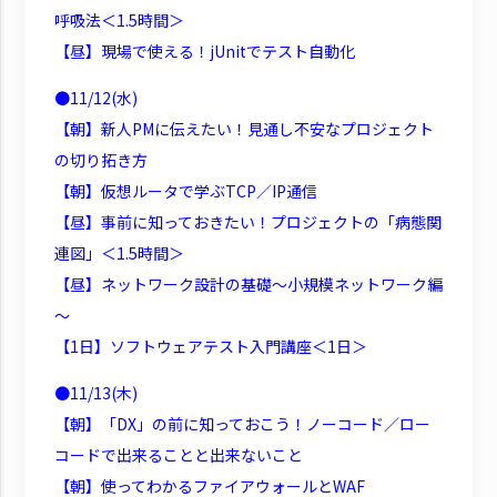
呼吸法＜1.5時間＞
【昼】現場で使える！jUnitでテスト自動化
●11/12(水)
【朝】新人PMに伝えたい！見通し不安なプロジェクト
の切り拓き方
【朝】仮想ルータで学ぶTCP／IP通信
【昼】事前に知っておきたい！プロジェクトの「病態関
連図」＜1.5時間＞
【昼】ネットワーク設計の基礎～小規模ネットワーク編
～
【1日】ソフトウェアテスト入門講座＜1日＞
●11/13(木)
【朝】「DX」の前に知っておこう！ノーコード／ロー
コードで出来ることと出来ないこと
【朝】使ってわかるファイアウォールとWAF