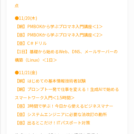
点
●11/20(木)
【朝】PMBOKから学ぶプロマネ入門講座＜1＞
【昼】PMBOKから学ぶプロマネ入門講座＜2＞
【昼】C＃ドリル
【1日】基礎から始めるWeb、DNS、メールサーバーの
構築（Linux）＜1日＞
●11/21(金)
【朝】はじめての基本情報技術者試験
【朝】プロンプト一発で仕事を変える！生成AIで始める
スマートワーク入門＜1.5時間＞
【昼】3時間で学ぶ！今日から使えるビジネスマナー
【昼】システムエンジニアに必要な法改訂の勘所
【昼】出るとこだけ！ITパスポート対策