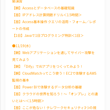
築演習
【朝】Accessとデータベースの基礎知識
【昼】IPアドレス計算問題ドリル＜1.5時間＞
【昼】Access基本操作 クエリの活用・フォーム／レポ
ートの作成
【1日】Javaで1日プログラミング特訓＜1日＞
●11/19(水)
【朝】Webアプリケーションを通してサイバー攻撃を
見てみよう
【朝】「Dify」でAIアプリをつくってみよう！
【朝】CloudWatchってこう使う！EC2で体験するAWS
監視の基本
【昼】Power BIで体験するデータ分析の基礎
【昼】クラウドの世界を知ろう！～「オンプレ」との違
いとは～＜1.5時間＞
【昼】ここが危ない！テレワークセキュリティ3つの視