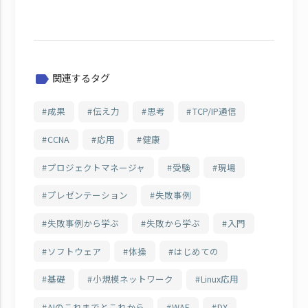
関連するタグ
label
成果
伝え力
思考
TCP/IP通信
CCNA
応用
健康
プロジェクトマネージャ
受験
現場
プレゼンテーション
失敗事例
失敗事例から学ぶ
失敗から学ぶ
入門
ソフトウェア
体操
はじめての
基礎
小規模ネットワーク
Linux応用
AIのこれまでとこれから
WAF
DX