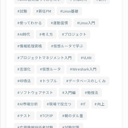
試験
新任PM
Linux基礎
使ってわかる
運動習慣
Linux入門
AI時代
考え方
プロジェクト
情報処理資格
仮想ルータで学ぶ
プロジェクトマネジメント入門
VLAN
言語化
仮想ルータ
Wireshark入門
呼吸法
トラブル
データベースのしくみ
ソフトウェアテスト
入門編
勉強法
AI市場分析
現場で役立つ
IT
向上
テスト
TCP/IP
朝のダル重
応用情報技術者試験
試験対策