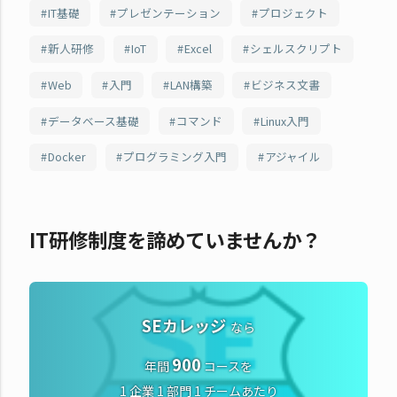
IT基礎
プレゼンテーション
プロジェクト
新人研修
IoT
Excel
シェルスクリプト
Web
入門
LAN構築
ビジネス文書
データベース基礎
コマンド
Linux入門
Docker
プログラミング入門
アジャイル
IT研修制度を諦めていませんか？
SEカレッジ
なら
900
年間
コースを
1 企業 1 部門 1 チームあたり