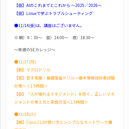
【昼】AIのこれまでとこれから ～2025／2026～
【昼】Linuxで学ぶトラブルシューティング
●11/14(金)は、講座はございません。
※ 朝）9：30～ 昼）14:00～ 夜）18:30～
～来週のSEカレッジ～
●11/17(月)
【朝】マクロドリル
【昼】苦手克服！基礎理論ドリル～基本情報技術者試験
対策～＜1.5時間＞
【昼】「人が壊れるマネジメント」を防ぐ、正しいマネ
ジメントの考え方と実践方法＜1.5時間＞
●11/18(火)
【朝】Cisco CLIの使い方とシンプルなネットワーク構