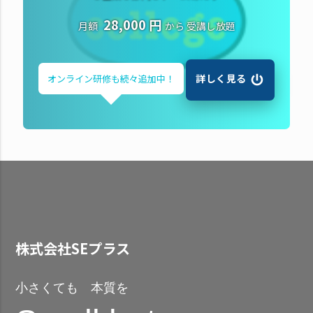
28,000 円
月額
から
受講し放題
詳しく見る
オンライン研修も
続々追加中！
株式会社SEプラス
小さくても 本質を