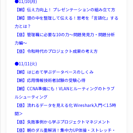
●11/10(月)
【朝】伝え力向上！ プレゼンテーションの組み立て方
【朝】頭の中を整理して伝える！思考を「言語化」する
力とは？
【昼】管理職に必要な10の力～問題発見力・問題分析
力編～
【昼】令和時代のプロジェクト成果の考え方
●11/11(火)
【朝】はじめて学ぶデータベースのしくみ
【朝】応用情報技術者試験の受験心得
【朝】CCNA準備にも！VLANとルーティングのトラブ
ルシューティング
【昼】流れるデータを見える化 Wireshark入門＜1.5時
間＞
【昼】失敗事例から学ぶプロジェクトマネジメント
【昼】朝のダル重解消！集中力UP体操・ストレッチ・