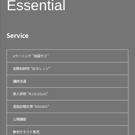
Essential
Service
eラーニング “独習ゼミ”
定額制研修 “SEカレッジ”
講師派遣
新人研修 “PLUS DOJO”
高度試験対策 "KOUDO"
公開講座
教材テキスト販売