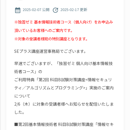
calendar_month
update
2025-02-07 公開
2025-02-17 更新
※独習ゼミ 基本情報技術者コース（個人向け）をお申込み
頂いているお客様へのご案内です。
※対象の受講者様宛の特別講座となります。
SEプラス講座運営事務局でございます。
早速でございますが、「独習ゼミ 個人向け基本情報技
術者コース」の
ご利用特典「第2回 科目B試験対策講座<情報セキュリ
ティ／アルゴリズムとプログラミング>」実施のご案内
について
2/6（木）に対象の受講者様へお知らせを配信いたしま
した。
■第2回基本情報技術者 科目B試験対策講座「情報セキ