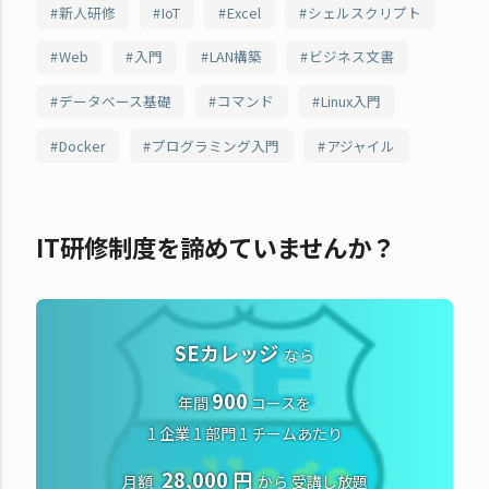
新人研修
IoT
Excel
シェルスクリプト
Web
入門
LAN構築
ビジネス文書
データベース基礎
コマンド
Linux入門
Docker
プログラミング入門
アジャイル
IT研修制度を諦めていませんか？
SEカレッジ
なら
900
年間
コースを
1 企業 1 部門 1 チームあたり
28,000 円
月額
から
受講し放題