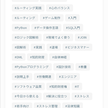
ルーティング実践
心のバランス
ルーティング
ゲーム制作
入門
Python
データ操作言語
SQL入門
ロジック図解術
現場でよく使う
JOIN
図解術
実践
道場
ビジネスマナー
DML
知的財産
自律神経
Pythonプログラミング
設計技術
教養
説明上手
労働関連
エンジニア
ソフトウェア品質
知的財産権
IT
今日から使える
解決に役立つ
ストレス
若手向け
ストレス管理
法律知識