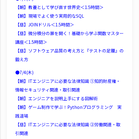
【朝】教養として学び直す世界史＜1.5時間＞
【朝】現場でよく使う実用的なSQL
【昼】JOINドリル＜1.5時間＞
【昼】微分積分の扉を開く！基礎から学ぶ関数マスター
講座＜1.5時間＞
【昼】ソフトウェア品質の考え方と『テストの足腰』の
鍛え方
●7/4(木)
【朝】ITエンジニアに必要な法律知識 ①知的財産権・
情報セキュリティ関連・取引関連
【朝】エンジニアを説明上手にする図解術
【朝】ゲーム制作で学ぶ！Pythonプログラミング 実
践道場
【昼】ITエンジニアに必要な法律知識 ②労働関連・取
引関連