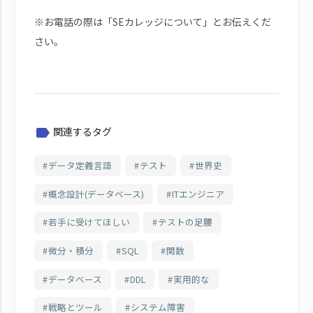
※お電話の際は「SEカレッジについて」とお伝えくだ
さい。
関連するタグ
label
データ定義言語
テスト
世界史
概念設計(データベース)
ITエンジニア
若手に受けてほしい
テストの足腰
微分・積分
SQL
関数
データベース
DDL
実用的な
戦略とツール
システム障害