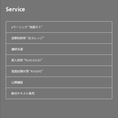
Service
eラーニング “独習ゼミ”
定額制研修 “SEカレッジ”
講師派遣
新人研修 “PLUS DOJO”
高度試験対策 "KOUDO"
公開講座
教材テキスト販売