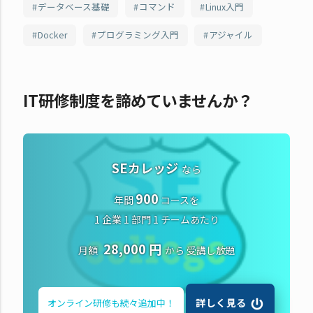
データベース基礎
コマンド
Linux入門
Docker
プログラミング入門
アジャイル
IT研修制度を諦めていませんか？
SEカレッジ
なら
900
年間
コースを
1 企業 1 部門 1 チームあたり
28,000 円
月額
から
受講し放題
詳しく見る
オンライン研修も
続々追加中！