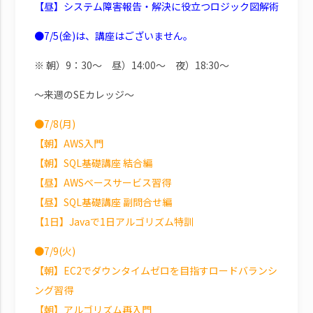
【昼】システム障害報告・解決に役立つロジック図解術
●7/5(金)は、講座はございません。
※ 朝）9：30～ 昼）14:00～ 夜）18:30～
～来週のSEカレッジ～
●7/8(月)
【朝】AWS入門
【朝】SQL基礎講座 結合編
【昼】AWSベースサービス習得
【昼】SQL基礎講座 副問合せ編
【1日】Javaで1日アルゴリズム特訓
●7/9(火)
【朝】EC2でダウンタイムゼロを目指すロードバランシ
ング習得
【朝】アルゴリズム再入門