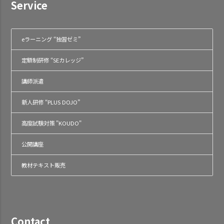
Service
eラーニング “独習ゼミ”
定額制研修 “SEカレッジ”
講師派遣
新人研修 “PLUS DOJO”
高度試験対策 "KOUDO"
公開講座
教材テキスト販売
Contact