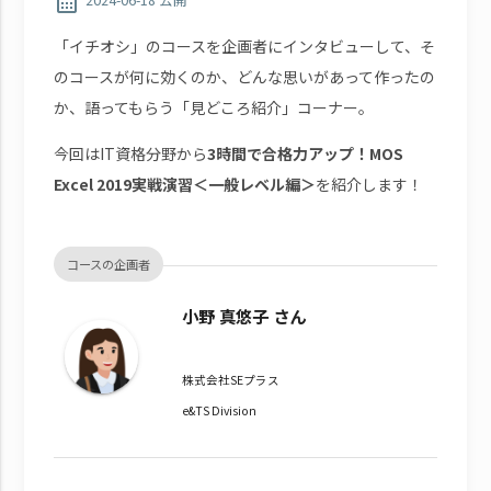
calendar_month
「イチオシ」のコースを企画者にインタビューして、そ
のコースが何に効くのか、どんな思いがあって作ったの
か、語ってもらう「見どころ紹介」コーナー。
今回はIT資格分野から
3時間で合格力アップ！MOS
Excel 2019実戦演習＜一般レベル編＞
を紹介します！
コースの企画者
小野 真悠子 さん
株式会社SEプラス
e&TS Division