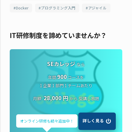
Docker
プログラミング入門
アジャイル
IT研修制度を諦めていませんか？
SEカレッジ
なら
900
年間
コースを
1 企業 1 部門 1 チームあたり
28,000 円
月額
から
受講し放題
詳しく見る
オンライン研修も
続々追加中！