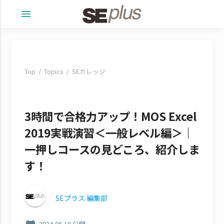
menu
Top
Topics
SEカレッジ
3時間で合格力アップ！MOS Excel
2019実戦演習＜一般レベル編＞｜
一押しコースの見どころ、紹介しま
す！
SEプラス 編集部
2024-06-18 公開