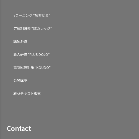
eラーニング “独習ゼミ”
定額制研修 “SEカレッジ”
講師派遣
新人研修 “PLUS DOJO”
高度試験対策 "KOUDO"
公開講座
教材テキスト販売
Contact