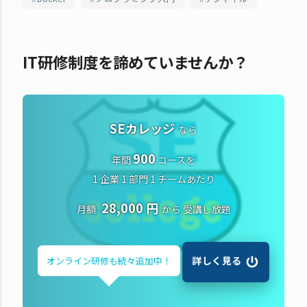
IT研修制度を諦めていませんか？
SEカレッジ
なら
900
年間
コースを
1 企業 1 部門 1 チームあたり
28,000 円
月額
から
受講し放題
詳しく見る
オンライン研修も
続々追加中！