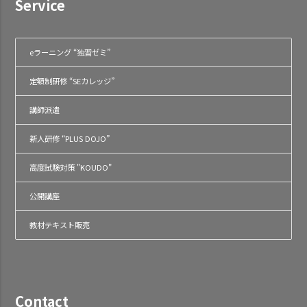
Service
eラーニング “独習ゼミ”
定額制研修 “SEカレッジ”
講師派遣
新人研修 “PLUS DOJO”
高度試験対策 "KOUDO"
公開講座
教材テキスト販売
Contact