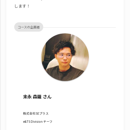
します！
コースの企画者
末永 森羅 さん
株式会社SEプラス
e&TS Division チーフ