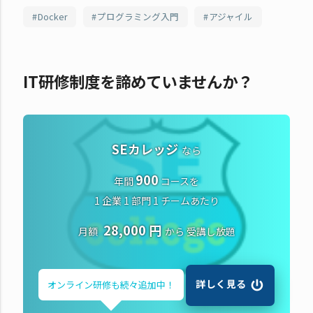
Docker
プログラミング入門
アジャイル
IT研修制度を諦めていませんか？
SEカレッジ
なら
900
年間
コースを
1 企業 1 部門 1 チームあたり
28,000 円
月額
から
受講し放題
詳しく見る
オンライン研修も
続々追加中！