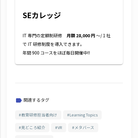
SEカレッジ
IT 専門の定額制研修
月額 28,000 円
～/ 1 社
で IT 研修制度を導入できます。
年間 900 コースをほぼ毎日開催中!!
関連するタグ
label
教育研修担当者向け
Learning Topics
見どころ紹介
VR
メタバース