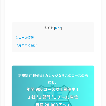
もくじ
[
hide
]
1
コース情報
2
見どころ紹介
定額制 IT 研修 SE カレッジならこのコースの他
にも、
年間 900 コース以上開催中！
1 社 / 1 部門 / 1 チーム 単位
月額 28,000 円～で