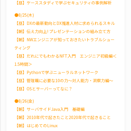
【昼】ケーススタディで学ぶセキュリティの事例解析
●8/25(木)
【昼】DXの最新動向とDX推進人材に求められるスキル
【朝】伝え力向上! プレゼンテーションの組み立て方
【朝】NWエンジニアが知っておきたいトラブルシュー
ティング
【昼】だれにでもわかるNFT入門 エンジニア初級編＜
1.5時間＞
【昼】Pythonで学ぶニューラルネットワーク
【昼】管理職に必要な10の力～対人能力・洞察力編～
【昼】OSとサーバーってなに？
●8/26(金)
【朝】サーバサイドJava入門 基礎編
【朝】2010年代で起きたこと2020年代で起きること
【朝】はじめてのLinux