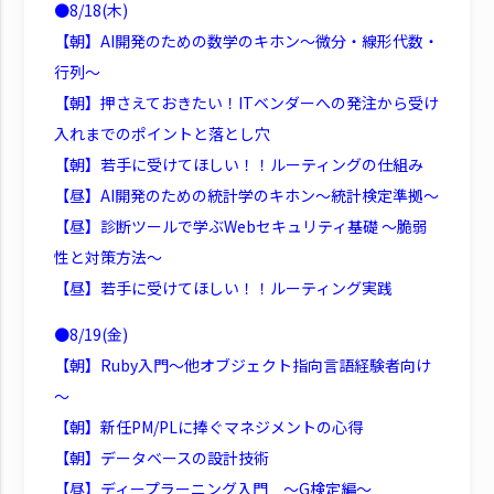
●8/18(木)
【朝】AI開発のための数学のキホン～微分・線形代数・
行列～
【朝】押さえておきたい！ITベンダーへの発注から受け
入れまでのポイントと落とし穴
【朝】若手に受けてほしい！！ルーティングの仕組み
【昼】AI開発のための統計学のキホン～統計検定準拠～
【昼】診断ツールで学ぶWebセキュリティ基礎 ～脆弱
性と対策方法～
【昼】若手に受けてほしい！！ルーティング実践
●8/19(金)
【朝】Ruby入門～他オブジェクト指向言語経験者向け
～
【朝】新任PM/PLに捧ぐマネジメントの心得
【朝】データベースの設計技術
【昼】ディープラーニング入門 ～G検定編～