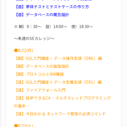
【昼】単体テストとテストケースの作り方
【昼】データベースの概念設計
※ 朝）9：30～ 昼）14:00～ 夜）18:30～
～来週のSEカレッジ～
●8/22(月)
【朝】SQL入門講座Ⅰ データ操作言語（DML）編
【朝】データベースの論理設計
【朝】プロトコルとNW機器
【昼】SQL入門講座Ⅱ データ定義言語（DDL）編
【昼】ファイアウォール入門
【昼】独学できるC# ―マルチスレッドプログラミング
の基本―
【昼】今日わかる ネットワーク管理の必須コマンド
●8/23(火)