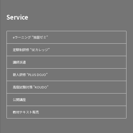
Service
eラーニング “独習ゼミ”
定額制研修 “SEカレッジ”
講師派遣
新人研修 “PLUS DOJO”
高度試験対策 "KOUDO"
公開講座
教材テキスト販売