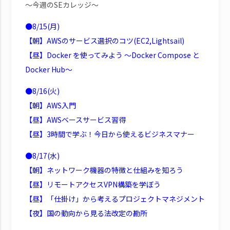
～今週のSEカレッジ～
●8/15(月)
【朝】AWSのサービス選択のコツ(EC2,Lightsail)
【昼】Docker を使ってみよう ～Docker Compose と
Docker Hub～
●8/16(火)
【朝】AWS入門
【昼】AWSベースサービス習得
【昼】3時間で学ぶ！今日から使えるビジネスマナー
●8/17(水)
【朝】ネットワーク機器の特徴と仕組みを知ろう
【昼】リモートアクセスVPN構築を学ぼう
【昼】「仕掛け」から考えるプロジェクトマネジメント
【夜】国の動向から見る法改定の勘所