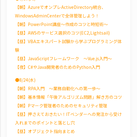
【朝】AzureでオンプレActiveDirectory統合、
WindowsAdminCenterで全体管理しよう！
【朝】PowerPoint講座～作成のコツと時短術～
【昼】AWSのサービス選択のコツ(EC2,Lightsail)
【昼】VBAエキスパート試験から学ぶプログラミング体
験
【昼】JavaScriptフレームワーク ～Vue.js入門～
【夜】C#やJava開発者のためのPython入門
●8/24(水)
【朝】RPA入門 ～業務自動化への第一歩～
【朝】基本情報「午後アルゴリズム問題」解き方のコツ
【朝】Pマーク管理者のためのセキュリティ管理
【昼】押さえておきたい！ITベンダーへの発注から受け
入れまでのポイントと落とし穴
【昼】オブジェクト指向まとめ