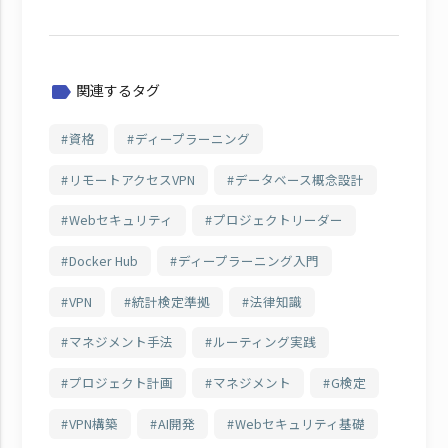
関連するタグ
label
資格
ディープラーニング
リモートアクセスVPN
データベース概念設計
Webセキュリティ
プロジェクトリーダー
Docker Hub
ディープラーニング入門
VPN
統計検定準拠
法律知識
マネジメント手法
ルーティング実践
プロジェクト計画
マネジメント
G検定
VPN構築
AI開発
Webセキュリティ基礎