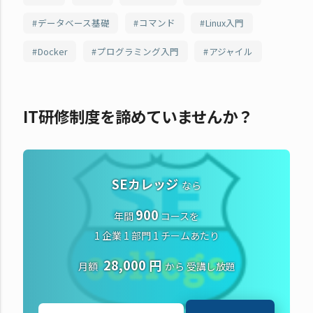
データベース基礎
コマンド
Linux入門
Docker
プログラミング入門
アジャイル
IT研修制度を諦めていませんか？
SEカレッジ
なら
900
年間
コースを
1 企業 1 部門 1 チームあたり
28,000 円
月額
から
受講し放題