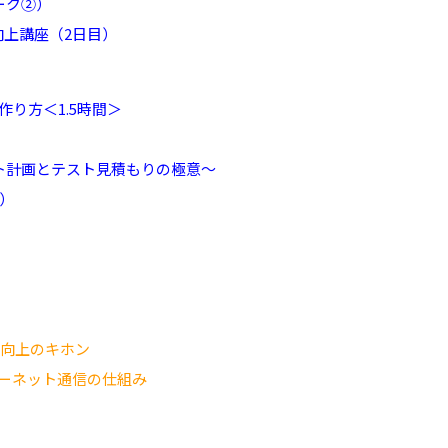
ーク②）
向上講座（2日目）
り方＜1.5時間＞
ト計画とテスト見積もりの極意～
理）
質向上のキホン
ーネット通信の仕組み