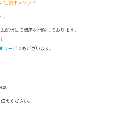
ル別食事メソッド
ん。
イム配信にて講座を開催しております。
！
画サービス
もございます。
:00
お伝えください。