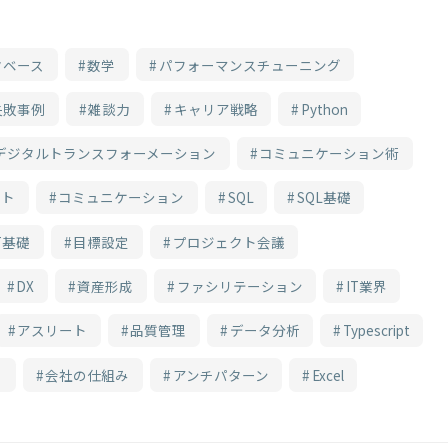
タベース
数学
パフォーマンスチューニング
失敗事例
雑談力
キャリア戦略
Python
デジタルトランスフォーメーション
コミュニケーション術
ート
コミュニケーション
SQL
SQL基礎
T基礎
目標設定
プロジェクト会議
DX
資産形成
ファシリテーション
IT業界
アスリート
品質管理
データ分析
Typescript
ク
会社の仕組み
アンチパターン
Excel