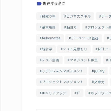
関連するタグ
label
段取り術
ビジネススキル
デー
基本用語
脳ヨガ
プロジェクト
Kubernetes
データベース基礎
統計学
テスト見積もり
NFTア
テスト計画
マネジメント手法
I
リテンションマネジメント
jQuery
プロジェクトマネジメント
文章力
キャリアアップ
IT
ネットワー