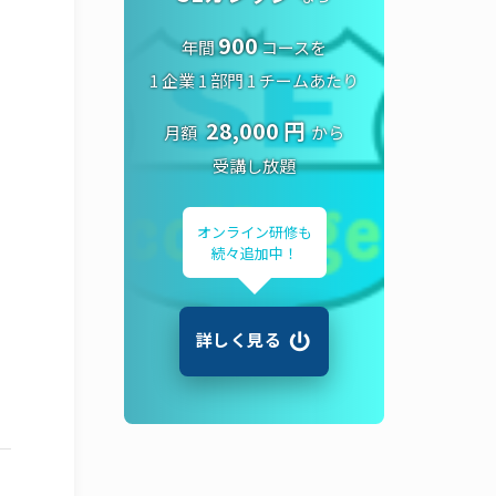
900
年間
コースを
1 企業 1 部門 1 チームあたり
28,000 円
月額
から
受講し放題
オンライン研修も
続々追加中！
詳しく見る