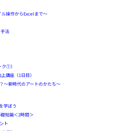
ル操作からExcelまで～
ト手法
ーク①）
向上講座（1日目）
は？～新時代のアートのかたち～
を学ぼう
基礎知識＜2時間＞
ント