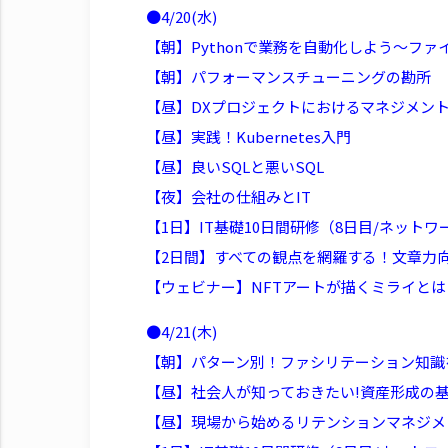
●4/20(水)
【朝】Pythonで業務を自動化しよう～ファイ
【朝】パフォーマンスチューニングの勘所
【昼】DXプロジェクトにおけるマネジメン
【昼】実践！Kubernetes入門
【昼】良いSQLと悪いSQL
【夜】会社の仕組みとIT
【1日】IT基礎10日間研修（8日目/ネットワ
【2日間】すべての観点を網羅する！文章力
【ウェビナー】NFTアートが描くミライと
●4/21(木)
【朝】パターン別！ファシリテーション知識
【昼】社会人が知っておきたい!資産形成の
【昼】現場から始めるリテンションマネジメ