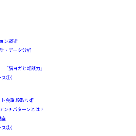
ョン戦術
計・データ分析
 「脳ヨガと雑談力」
ース①）
クト会議 段取り術
アンチパターンとは？
講座
ース②）