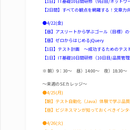
【1日】IT基礎10日間研修（9日目/ネットワ
【2日間】すべての観点を網羅する！文章力
●4/22(金)
【昼】アスリートから学ぶゴール（目標）の作
【昼】ゼロからはじめるjQuery
【1日】テスト計画 ～成功するためのテス
【1日】IT基礎10日間研修（10日目/品質管
※ 朝）9：30～ 昼）14:00～ 夜）18:30～
～来週のSEカレッジ～
●4/25(月)
【朝】テスト自動化（Java）体験で学ぶ品
【昼】ビジネスマンが知っておくべきインタ
●4/26(火)