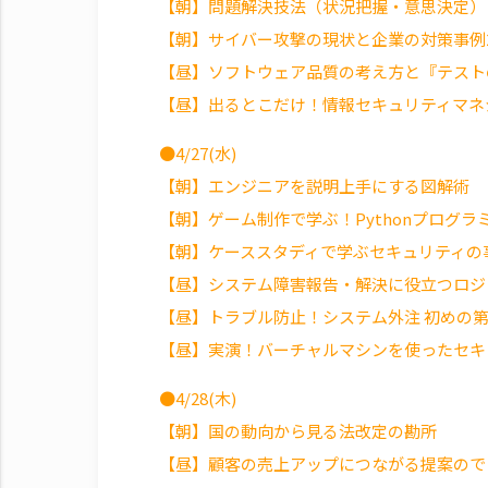
【朝】問題解決技法（状況把握・意思決定）
【朝】サイバー攻撃の現状と企業の対策事例2
【昼】ソフトウェア品質の考え方と『テスト
【昼】出るとこだけ！情報セキュリティマネ
●4/27(水)
【朝】エンジニアを説明上手にする図解術
【朝】ゲーム制作で学ぶ！Pythonプログ
【朝】ケーススタディで学ぶセキュリティの
【昼】システム障害報告・解決に役立つロジ
【昼】トラブル防止！システム外注 初めの
【昼】実演！バーチャルマシンを使ったセキ
●4/28(木)
【朝】国の動向から見る法改定の勘所
【昼】顧客の売上アップにつながる提案ので