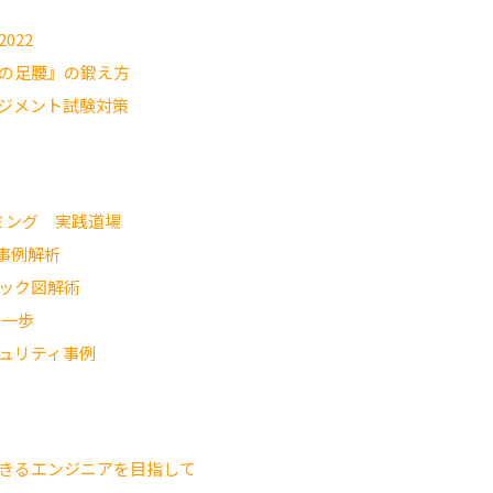
022
の足腰』の鍛え方
ジメント試験対策
ラミング 実践道場
事例解析
ック図解術
第一歩
ュリティ事例
きるエンジニアを目指して