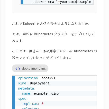
  --docker-email
=
yourname@example.jp
これで Kubectl で AKS が使えるようになりました。
では、 AKS に Kubernetes クラスターをデプロイして
みます。
ここでは一戸さんに予め用意いただいた Kubernetes の
設定ファイルを使ってデプロイします。
code
deployment.yml
apiVersion
:
kind
:
metadata
:
name
:
 example
-
spec
:
replicas
:
3
selector
: