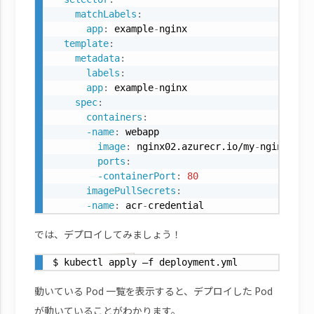
matchLabels
:
app
:
 example
-
nginx

template
:
metadata
:
labels
:
app
:
 example
-
nginx

spec
:
containers
:
-name
:
 webapp

image
:
 nginx02.azurecr.io/my
-
nginx
:
v1

ports
:
-containerPort
:
80
imagePullSecrets
:
-name
:
 acr
-
credential
では、デプロイしてみましょう！
$ kubectl apply –f deployment.yml
動いている Pod 一覧を表示すると、デプロイした Pod
が動いていることがわかります。