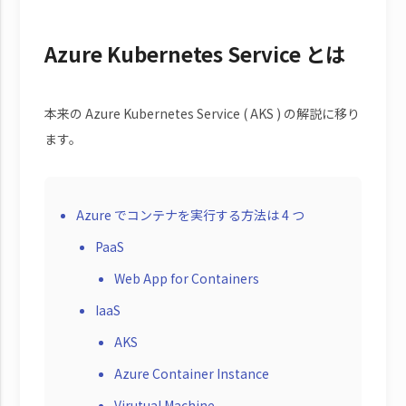
Azure Kubernetes Service とは
本来の Azure Kubernetes Service ( AKS ) の解説に移り
ます。
Azure でコンテナを実行する方法は 4 つ
PaaS
Web App for Containers
IaaS
AKS
Azure Container Instance
Virutual Machine