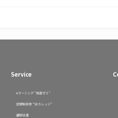
Service
C
eラーニング “独習ゼミ”
定額制研修 “SEカレッジ”
講師派遣