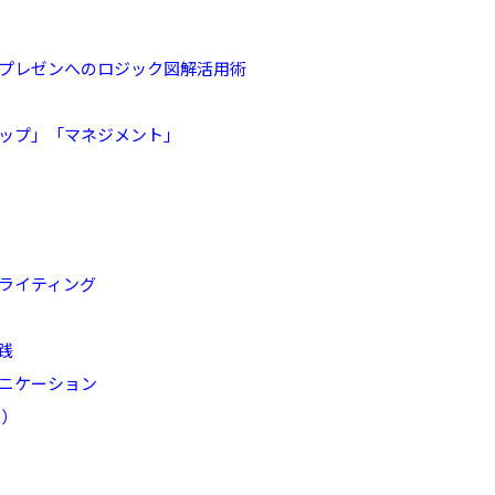
プレゼンへのロジック図解活用術
ップ」「マネジメント」
ライティング
践
ニケーション
目）