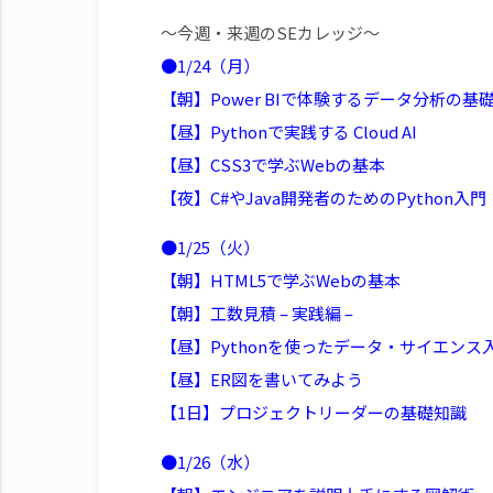
～今週・来週のSEカレッジ～
●1/24（月）
【朝】Power BIで体験するデータ分析の基
【昼】Pythonで実践する Cloud AI
【昼】CSS3で学ぶWebの基本
【夜】C#やJava開発者のためのPython入門
●1/25（火）
【朝】HTML5で学ぶWebの基本
【朝】工数見積 – 実践編 –
【昼】Pythonを使ったデータ・サイエンス
【昼】ER図を書いてみよう
【1日】プロジェクトリーダーの基礎知識
●1/26（水）