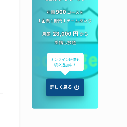
900
年間
コースを
1 企業 1 部門 1 チームあたり
28,000 円
月額
から
受講し放題
オンライン研修も
続々追加中！
詳しく見る