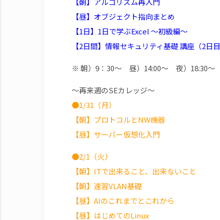
【朝】アルゴリズム再入門
【昼】オブジェクト指向まとめ
【1日】1日で学ぶExcel ～初級編～
【2日間】情報セキュリティ基礎 講座（2日
※ 朝）9：30～ 昼）14:00～ 夜）18:30～
～再来週のSEカレッジ～
●1/31（月）
【朝】プロトコルとNW機器
【昼】サーバー仮想化入門
●2/1（火）
【朝】ITで出来ること、出来ないこと
【朝】速習VLAN基礎
【昼】AIのこれまでとこれから
【昼】はじめてのLinux