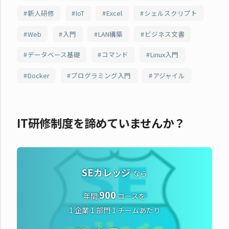
新人研修
IoT
Excel
シェルスクリプト
Web
入門
LAN構築
ビジネス文書
データベース基礎
コマンド
Linux入門
Docker
プログラミング入門
アジャイル
IT研修制度を諦めていませんか？
SEカレッジ
なら
900
年間
コースを
1 企業 1 部門 1 チームあたり