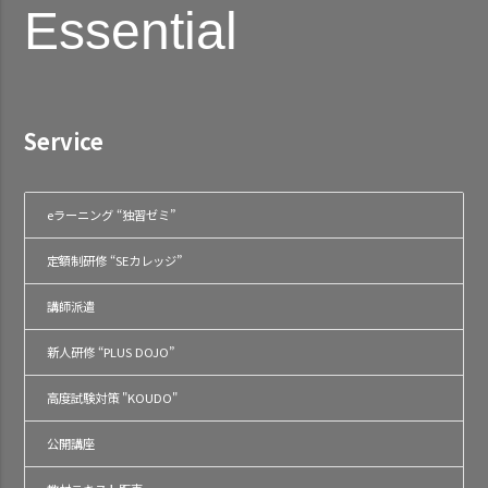
Essential
Service
eラーニング “独習ゼミ”
定額制研修 “SEカレッジ”
講師派遣
新人研修 “PLUS DOJO”
高度試験対策 "KOUDO"
公開講座