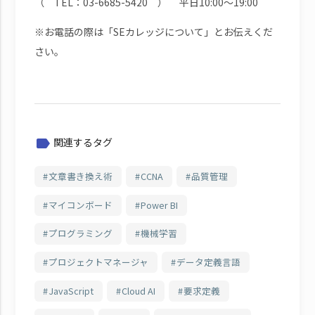
（ TEL：03-6685-5420 ） 平日10:00～19:00
※お電話の際は「SEカレッジについて」とお伝えくだ
さい。
関連するタグ
label
文章書き換え術
CCNA
品質管理
マイコンボード
Power BI
プログラミング
機械学習
プロジェクトマネージャ
データ定義言語
JavaScript
Cloud AI
要求定義