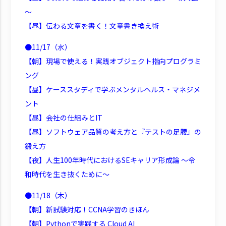
～
【昼】伝わる文章を書く！文章書き換え術
●11/17（水）
【朝】現場で使える！実践オブジェクト指向プログラミ
ング
【昼】ケーススタディで学ぶメンタルヘルス・マネジメ
ント
【昼】会社の仕組みとIT
【昼】ソフトウェア品質の考え方と『テストの足腰』の
鍛え方
【夜】人生100年時代におけるSEキャリア形成論 ～令
和時代を生き抜くために～
●11/18（木）
【朝】新試験対応！CCNA学習のきほん
【朝】Pythonで実践する Cloud AI