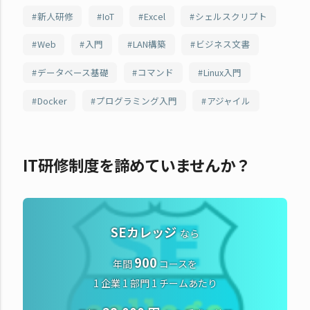
新人研修
IoT
Excel
シェルスクリプト
Web
入門
LAN構築
ビジネス文書
データベース基礎
コマンド
Linux入門
Docker
プログラミング入門
アジャイル
IT研修制度を諦めていませんか？
SEカレッジ
なら
900
年間
コースを
1 企業 1 部門 1 チームあたり