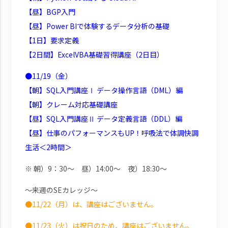
【昼】BGP入門
【昼】Power BIで体験するデータ分析の基礎
【1日】要求定義
【2日間】ExcelVBA基礎習得講座（2日目）
●11/19（金）
【朝】SQL入門講座Ⅰ データ操作言語（DML）編
【朝】クレーム対応基礎講座
【昼】SQL入門講座Ⅱ データ定義言語（DDL）編
【昼】仕事のパフォーマンスもUP！呼吸法で体調快調
生活＜2時間＞
※ 朝）9：30～ 昼）14:00～ 夜）18:30～
～来週のSEカレッジ～
●11/22（月）は、講座はございません。
●11/23（火）は祝日のため、講座はございません。