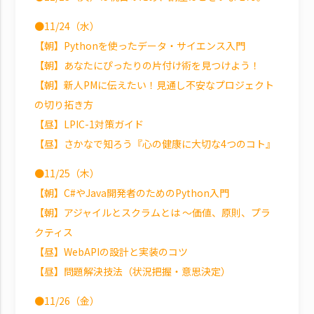
●11/24（水）
【朝】Pythonを使ったデータ・サイエンス入門
【朝】あなたにぴったりの片付け術を見つけよう！
【朝】新人PMに伝えたい！見通し不安なプロジェクト
の切り拓き方
【昼】LPIC-1対策ガイド
【昼】さかなで知ろう『心の健康に大切な4つのコト』
●11/25（木）
【朝】C#やJava開発者のためのPython入門
【朝】アジャイルとスクラムとは ～価値、原則、プラ
クティス
【昼】WebAPIの設計と実装のコツ
【昼】問題解決技法（状況把握・意思決定）
●11/26（金）