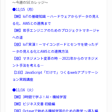
～今週のSEカレッジ～
●11/15（月）
【朝】IoTの基礎知識 －ハードウェアからデータの見え
る化、AWSとの連携まで
【朝】若手エンジニアのためのプロジェクトマネージャ
への道
【昼】IoT実演！ーマイコンボードとセンサを使ったデ
ータの見える化とAWSとの連携方法
【昼】マネジメント変革の時 ―2021年からのマネジメ
ント手法を考える―
【1日】JavaScript「だけで」つくるwebアプリケーシ
ョン実践講座
●11/16（火）
【朝】3時間で学ぶ！AI・機械学習
【朝】ビジネス文書 初級編
【昼】Octaveで始める機械学習のための数学 ～導入編