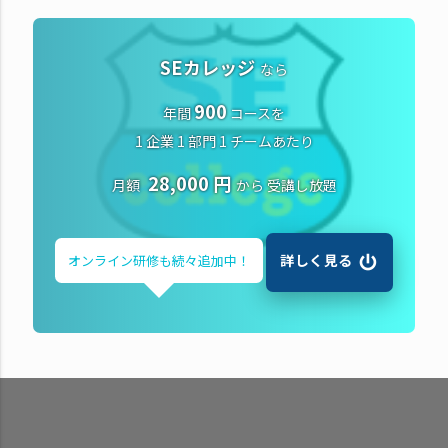
SEカレッジ
なら
900
年間
コースを
1 企業 1 部門 1 チームあたり
28,000 円
月額
から
受講し放題
詳しく見る
オンライン研修も
続々追加中！