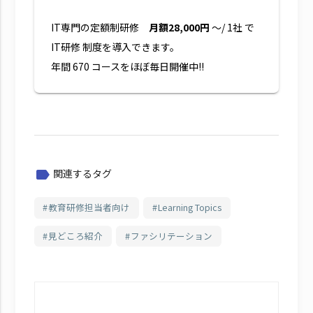
IT専門の定額制研修
月額28,000円
～/ 1社 で
IT研修 制度を導入できます。
年間 670 コースをほぼ毎日開催中!!
関連するタグ
label
教育研修担当者向け
Learning Topics
見どころ紹介
ファシリテーション