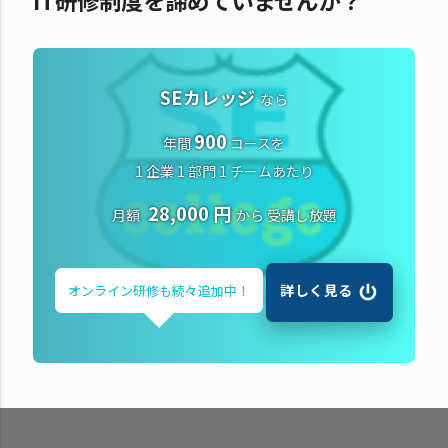
SEカレッジ
なら
900
年間
コースを
1 企業 1 部門 1 チームあたり
28,000 円
月額
から
受講し放題
詳しく見る
オンライン研修も
続々追加中！