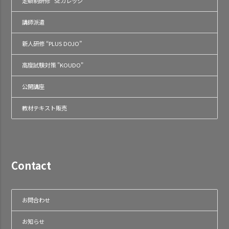
定額制研修 “SEカレッジ”
講師派遣
新人研修 “PLUS DOJO”
高度試験対策 "KOUDO"
公開講座
教材テキスト販売
Contact
お問合わせ
お知らせ