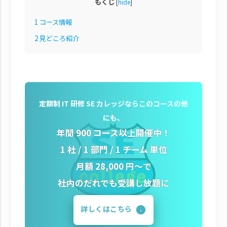
もくじ
[
hide
]
1
コース情報
2
見どころ紹介
定額制 IT 研修 SE カレッジならこのコースの他
にも、
年間 900 コース以上開催中！
1 社 / 1 部門 / 1 チーム 単位
月額 28,000 円～で
社内のだれでも受講し放題に
詳しくはこちら