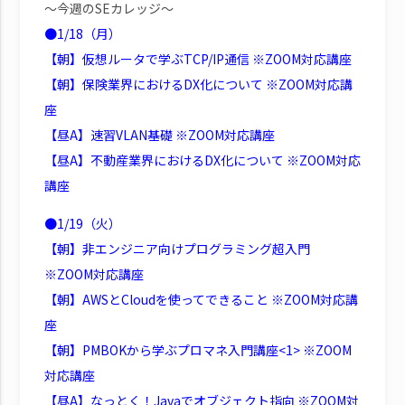
～今週のSEカレッジ～
●1/18（月）
【朝】仮想ルータで学ぶTCP/IP通信 ※ZOOM対応講座
【朝】保険業界におけるDX化について ※ZOOM対応講
座
【昼A】速習VLAN基礎 ※ZOOM対応講座
【昼A】不動産業界におけるDX化について ※ZOOM対応
講座
●1/19（火）
【朝】非エンジニア向けプログラミング超入門
※ZOOM対応講座
【朝】AWSとCloudを使ってできること ※ZOOM対応講
座
【朝】PMBOKから学ぶプロマネ入門講座<1> ※ZOOM
対応講座
【昼A】なっとく！Javaでオブジェクト指向 ※ZOOM対