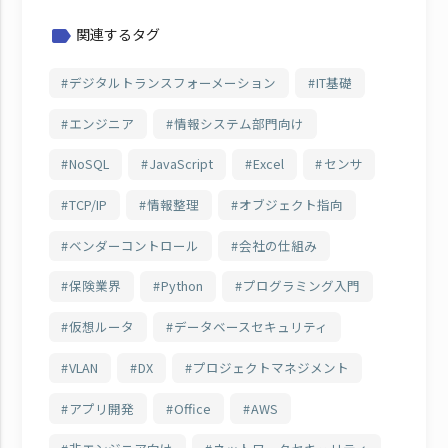
関連するタグ
label
デジタルトランスフォーメーション
IT基礎
エンジニア
情報システム部門向け
NoSQL
JavaScript
Excel
センサ
TCP/IP
情報整理
オブジェクト指向
ベンダーコントロール
会社の仕組み
保険業界
Python
プログラミング入門
仮想ルータ
データベースセキュリティ
VLAN
DX
プロジェクトマネジメント
アプリ開発
Office
AWS