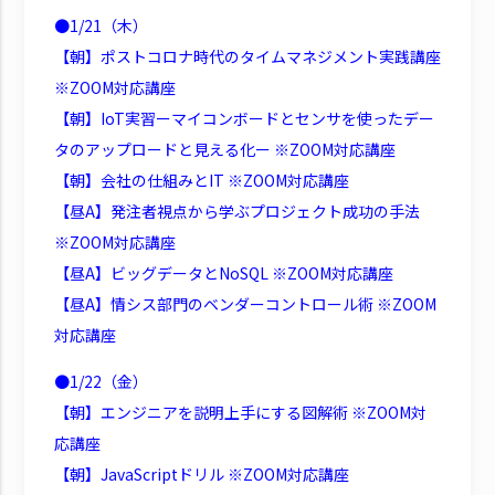
●1/21（木）
【朝】ポストコロナ時代のタイムマネジメント実践講座
※ZOOM対応講座
【朝】IoT実習ーマイコンボードとセンサを使ったデー
タのアップロードと見える化ー ※ZOOM対応講座
【朝】会社の仕組みとIT ※ZOOM対応講座
【昼A】発注者視点から学ぶプロジェクト成功の手法
※ZOOM対応講座
【昼A】ビッグデータとNoSQL ※ZOOM対応講座
【昼A】情シス部門のベンダーコントロール術 ※ZOOM
対応講座
●1/22（金）
【朝】エンジニアを説明上手にする図解術 ※ZOOM対
応講座
【朝】JavaScriptドリル ※ZOOM対応講座