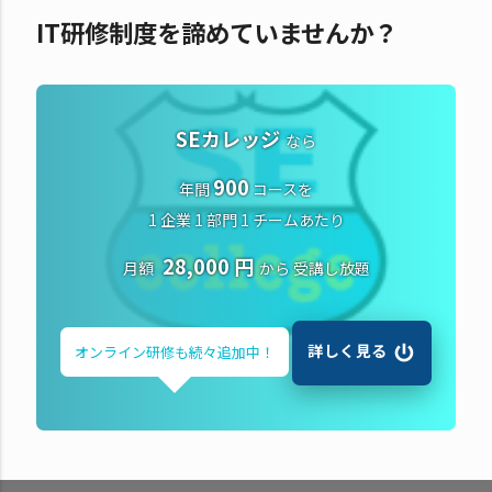
IT研修制度を諦めていませんか？
SEカレッジ
なら
900
年間
コースを
1 企業 1 部門 1 チームあたり
28,000 円
月額
から
受講し放題
詳しく見る
オンライン研修も
続々追加中！