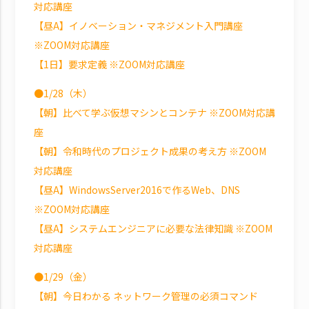
対応講座
【昼A】イノベーション・マネジメント入門講座
※ZOOM対応講座
【1日】要求定義 ※ZOOM対応講座
●1/28（木）
【朝】比べて学ぶ仮想マシンとコンテナ ※ZOOM対応講
座
【朝】令和時代のプロジェクト成果の考え方 ※ZOOM
対応講座
【昼A】WindowsServer2016で作るWeb、DNS
※ZOOM対応講座
【昼A】システムエンジニアに必要な法律知識 ※ZOOM
対応講座
●1/29（金）
【朝】今日わかる ネットワーク管理の必須コマンド