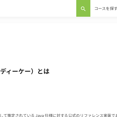
コースを探
search
ーディーケー）とは
E として策定されている Java 仕様に対する公式のリファレンス実装で