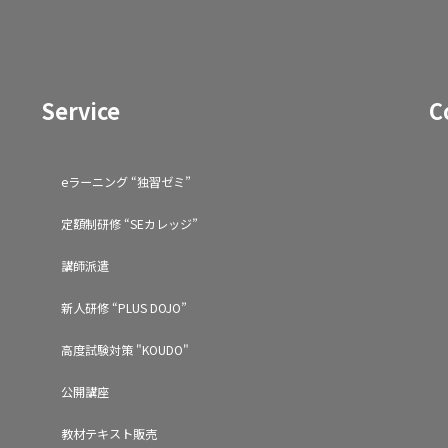
Service
C
eラーニング “独習ゼミ”
定額制研修 “SEカレッジ”
講師派遣
新人研修 “PLUS DOJO”
高度試験対策 "KOUDO"
公開講座
教材テキスト販売