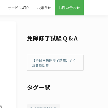
す
サービス紹介
お知らせ
お問い合わせ
免除修了試験 Q & A
【科目 A 免除修了試験】よく
ある質問集
タグ一覧
あ
Learning Topics