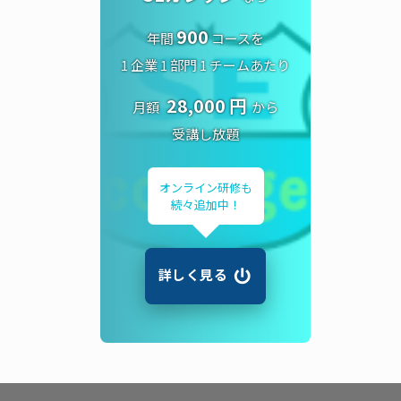
900
年間
コースを
1 企業 1 部門 1 チームあたり
28,000 円
月額
から
受講し放題
オンライン研修も
続々追加中！
詳しく見る