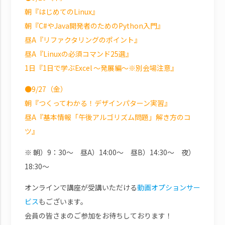
朝『はじめてのLinux』
朝『C#やJava開発者のためのPython入門』
昼A『リファクタリングのポイント』
昼A『Linuxの必須コマンド25選』
1日『1日で学ぶExcel ～発展編～※別会場注意』
●9/27（金）
朝『つくってわかる！デザインパターン実習』
昼A『基本情報「午後アルゴリズム問題」解き方のコ
ツ』
※ 朝）9：30～ 昼A）14:00～ 昼B）14:30～ 夜）
18:30～
オンラインで講座が受講いただける
動画オプションサー
ビス
もございます。
会員の皆さまのご参加をお待ちしております！