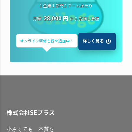
1 企業 1 部門 1 チームあたり
28,000 円
月額
から
受講し放題
詳しく見る
オンライン研修も
続々追加中！
株式会社SEプラス
小さくても 本質を