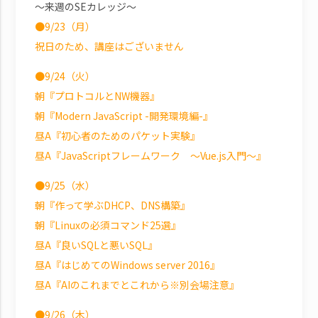
～来週のSEカレッジ～
●9/23（月）
祝日のため、講座はございません
●9/24（火）
朝『プロトコルとNW機器』
朝『Modern JavaScript -開発環境編-』
昼A『初心者のためのパケット実験』
昼A『JavaScriptフレームワーク ～Vue.js入門～』
●9/25（水）
朝『作って学ぶDHCP、DNS構築』
朝『Linuxの必須コマンド25選』
昼A『良いSQLと悪いSQL』
昼A『はじめてのWindows server 2016』
昼A『AIのこれまでとこれから※別会場注意』
●9/26（木）