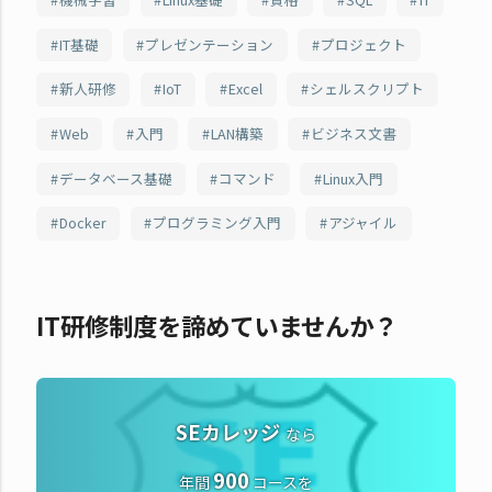
IT基礎
プレゼンテーション
プロジェクト
新人研修
IoT
Excel
シェルスクリプト
Web
入門
LAN構築
ビジネス文書
データベース基礎
コマンド
Linux入門
Docker
プログラミング入門
アジャイル
IT研修制度を諦めていませんか？
SEカレッジ
なら
900
年間
コースを