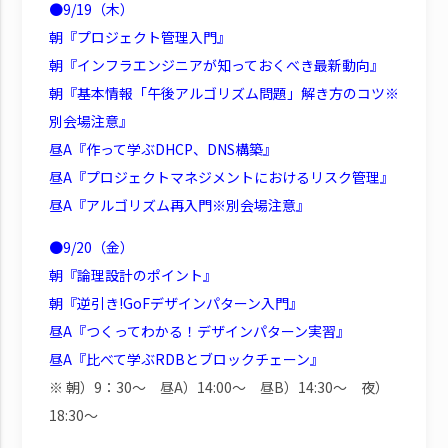
●9/19（木）
朝『プロジェクト管理入門』
朝『インフラエンジニアが知っておくべき最新動向』
朝『基本情報「午後アルゴリズム問題」解き方のコツ※
別会場注意』
昼A『作って学ぶDHCP、DNS構築』
昼A『プロジェクトマネジメントにおけるリスク管理』
昼A『アルゴリズム再入門※別会場注意』
●9/20（金）
朝『論理設計のポイント』
朝『逆引き!GoFデザインパターン入門』
昼A『つくってわかる！デザインパターン実習』
昼A『比べて学ぶRDBとブロックチェーン』
※ 朝）9：30～ 昼A）14:00～ 昼B）14:30～ 夜）
18:30～