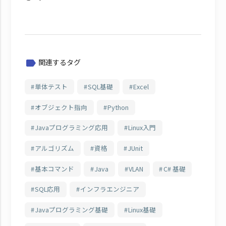
関連するタグ
label
単体テスト
SQL基礎
Excel
オブジェクト指向
Python
Javaプログラミング応用
Linux入門
アルゴリズム
資格
JUnit
基本コマンド
Java
VLAN
C# 基礎
SQL応用
インフラエンジニア
Javaプログラミング基礎
Linux基礎