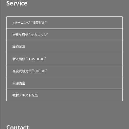
Service
eラーニング “独習ゼミ”
定額制研修 “SEカレッジ”
講師派遣
新人研修 “PLUS DOJO”
高度試験対策 "KOUDO"
公開講座
教材テキスト販売
Contact