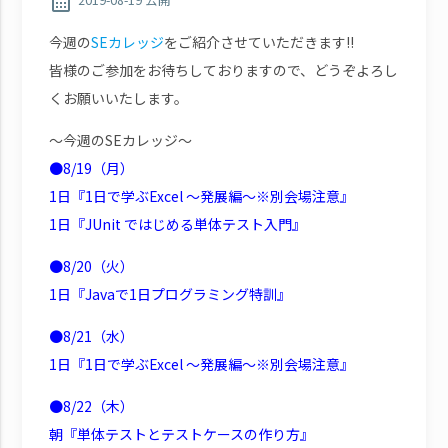
calendar_month
今週の
SEカレッジ
をご紹介させていただきます!!
皆様のご参加をお待ちしておりますので、どうぞよろし
くお願いいたします。
～今週のSEカレッジ～
●8/19（月）
1日『1日で学ぶExcel ～発展編～※別会場注意』
1日『JUnit ではじめる単体テスト入門』
●8/20（火）
1日『Javaで1日プログラミング特訓』
●8/21（水）
1日『1日で学ぶExcel ～発展編～※別会場注意』
●8/22（木）
朝『単体テストとテストケースの作り方』