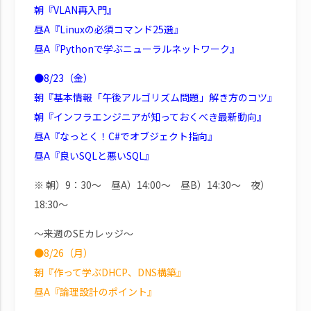
朝『VLAN再入門』
昼A『Linuxの必須コマンド25選』
昼A『Pythonで学ぶニューラルネットワーク』
●8/23（金）
朝『基本情報「午後アルゴリズム問題」解き方のコツ』
朝『インフラエンジニアが知っておくべき最新動向』
昼A『なっとく！C#でオブジェクト指向』
昼A『良いSQLと悪いSQL』
※ 朝）9：30～ 昼A）14:00～ 昼B）14:30～ 夜）
18:30～
～来週のSEカレッジ～
●8/26（月）
朝『作って学ぶDHCP、DNS構築』
昼A『論理設計のポイント』