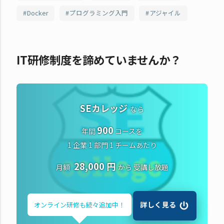
Docker
プログラミング入門
アジャイル
IT研修制度を諦めていませんか？
SEカレッジ
なら
900
年間
コースを
1 企業 1 部門 1 チームあたり
28,000 円
月額
から
受講し放題
詳しく見る
オンライン研修も
続々追加中！