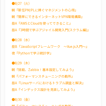
●8/27（火）
朝『新任PM/PLに捧ぐマネジメントの心得』
朝『簡単にできるインターネットVPN環境構築』
昼A『AWSとCloudを使ってできること』
昼A『3時間で学ぶアジャイル開発入門(スクラム編)』
●8/28（水）
昼B『JavaScriptフレームワーク ～Vue.js入門～』
夜『Pythonで学ぶ統計学』
●8/29（木）
朝『挑戦、Zabbix！基本設定してみよう』
朝『パフォーマンスチューニングの勘所』
昼A『Linuxサーバにおけるトラブル調査と解決』
昼A『インデックス設計を見直してみよう』
●8/30（金）
朝『パフォーマンスチューニングの勘所』