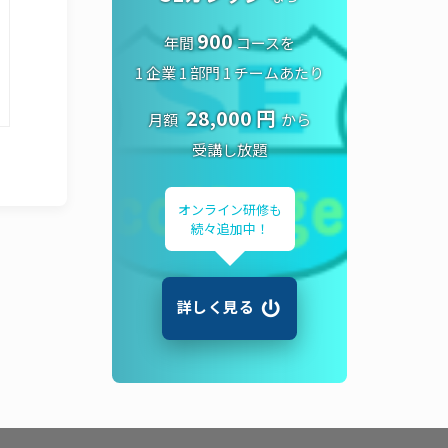
900
年間
コースを
1 企業 1 部門 1 チームあたり
28,000 円
月額
から
受講し放題
オンライン研修も
続々追加中！
詳しく見る