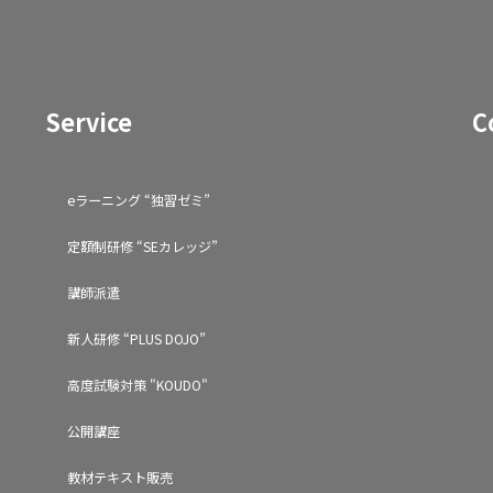
Service
C
eラーニング “独習ゼミ”
定額制研修 “SEカレッジ”
講師派遣
新人研修 “PLUS DOJO”
高度試験対策 "KOUDO"
公開講座
教材テキスト販売