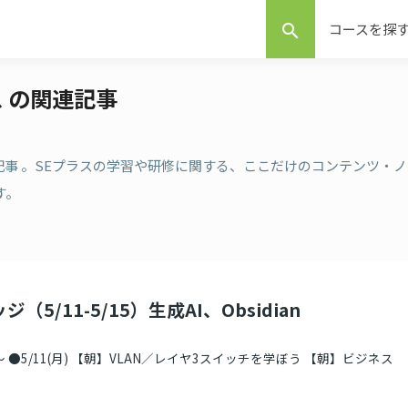
コースを探
search
ス の関連記事
連記事 。SEプラスの学習や研修に関する、ここだけのコンテンツ・ノ
す。
（5/11-5/15）生成AI、Obsidian
 ●5/11(月) 【朝】VLAN／レイヤ3スイッチを学ぼう 【朝】ビジネス