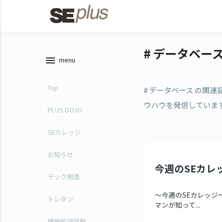
# データベー
menu
menu
Top
# データベース の関
ウハウを発信していま
PLUS DOJO
SEカレッジ
お知らせ
今週のSEカレッジ
テック用語
～今週のSEカレッジ～
トレタン
マンが知って...
情報処理試験