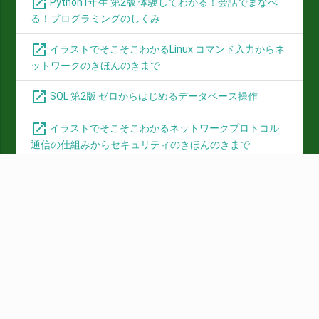
open_in_new
Python1年生 第2版 体験してわかる！会話でまなべ
る！プログラミングのしくみ
open_in_new
イラストでそこそこわかるLinux コマンド入力からネ
ットワークのきほんのきまで
open_in_new
SQL 第2版 ゼロからはじめるデータベース操作
open_in_new
イラストでそこそこわかるネットワークプロトコル
通信の仕組みからセキュリティのきほんのきまで
テキストについて
▼