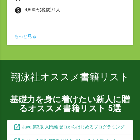
monetization_on
4,800円(税抜)/1人
もっと見る
翔泳社オススメ書籍リスト
基礎力を身に着けたい新人に贈
るオススメ書籍リスト 5選
open_in_new
Java 第3版 入門編 ゼロからはじめるプログラミング