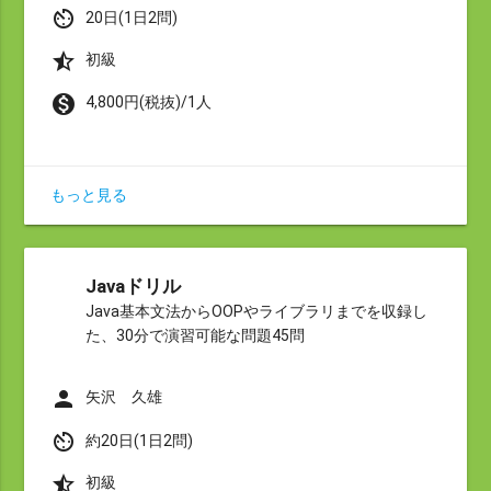
av_timer
20日(1日2問)
star_half
初級
monetization_on
4,800円(税抜)/1人
もっと見る
Javaドリル
Java基本文法からOOPやライブラリまでを収録し
た、30分で演習可能な問題45問
person
矢沢 久雄
av_timer
約20日(1日2問)
star_half
初級