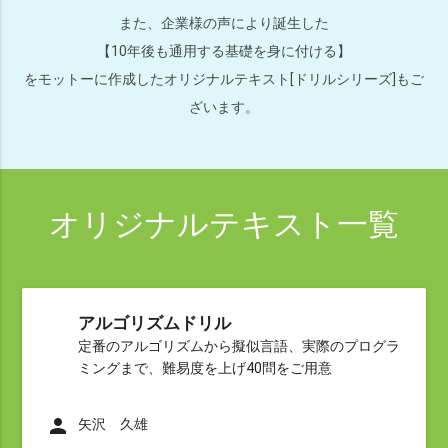
また、企業様の声により誕生した
【10年後も通用する基礎を身に付ける】
をモットーに作成したオリジナルテキスト[ドリルシリーズ]もご
ざいます。
オリジナルテキスト一覧
アルゴリズムドリル
定番のアルゴリズムから擬似言語、実際のプログラ
ミングまで、難易度を上げ40問をご用意
person
矢沢 久雄