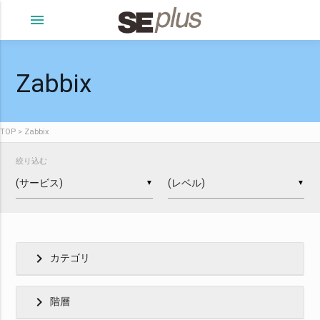
menu
Zabbix
TOP
Zabbix
絞り込む
▼
▼
chevron_right
カテゴリ
chevron_right
階層