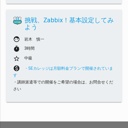
挑戦、Zabbix！基本設定してみ
よう
face
岩木 慎一
timer
3時間
star_border
中級
monetization_on
・SEカレッジは月額料金プランで開催されていま
す
・講師派遣等での開催をご希望の場合は、お問合せくだ
さい