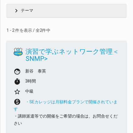
chevron_right
テーマ
1 - 2 件を表示 / 全2件中
演習で学ぶネットワーク管理＜
SNMP>
face
新谷 泰英
timer
3時間
star_border
中級
monetization_on
・SEカレッジは月額料金プランで開催されていま
す
・講師派遣等での開催をご希望の場合は、お問合せくだ
さい