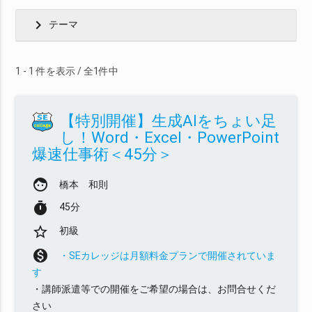
chevron_right
テーマ
1 - 1 件を表示 / 全1件中
【特別開催】生成AIをちょい足
し！Word・Excel・PowerPoint
爆速仕事術＜45分＞
face
橋本 和則
timer
45分
star_border
初級
monetization_on
・SEカレッジは月額料金プランで開催されていま
す
・講師派遣等での開催をご希望の場合は、お問合せくだ
さい