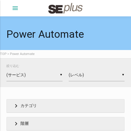
menu
Power Automate
TOP
Power Automate
絞り込む
▼
▼
chevron_right
カテゴリ
chevron_right
階層