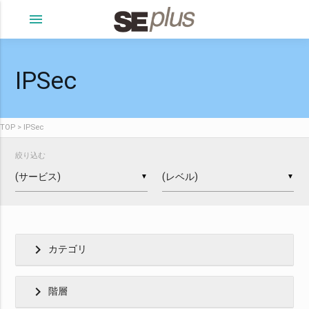
menu
IPSec
TOP
IPSec
絞り込む
▼
▼
chevron_right
カテゴリ
chevron_right
階層