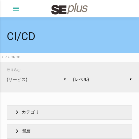
menu
CI/CD
TOP
CI/CD
絞り込む
▼
▼
chevron_right
カテゴリ
chevron_right
階層