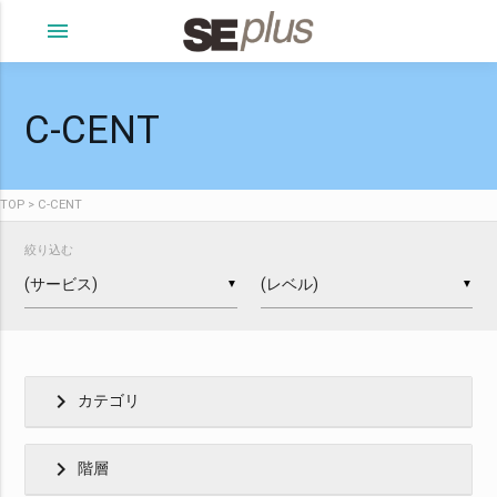
menu
C-CENT
TOP
C-CENT
絞り込む
▼
▼
chevron_right
カテゴリ
chevron_right
階層