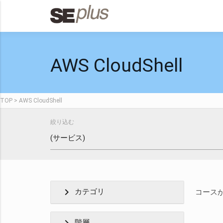
AWS CloudShell
TOP
AWS CloudShell
絞り込む
chevron_right
カテゴリ
コース
階層