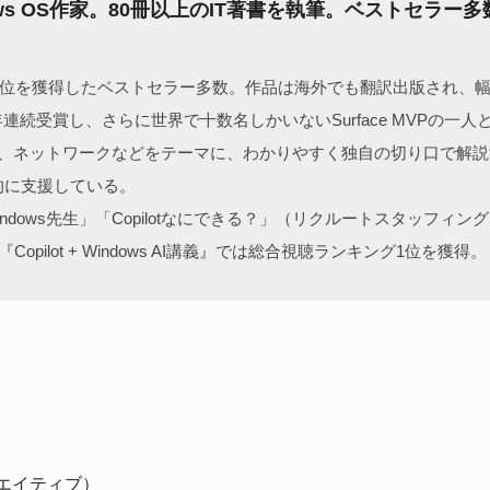
ws OS作家。80冊以上のIT著書を執筆。ベストセラ
上位を獲得したベストセラー多数。作品は海外でも翻訳出版され、
vices）を20年連続受賞し、さらに世界で十数名しかいないSurface MVP
e、カスタマイズ、ネットワークなどをテーマに、わかりやすく独自の切り口
的に支援している。
ndows先生」「Copilotなにできる？」（リクルートスタッフィ
ilot + Windows AI講義』では総合視聴ランキング1位を獲得。
エイティブ）