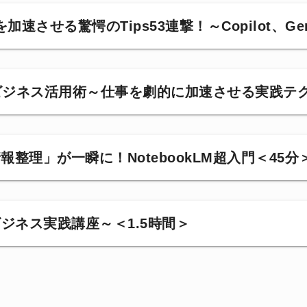
させる驚愕のTips53連撃！～Copilot、Gem
miniビジネス活用術～仕事を劇的に加速させる実践テ
情報整理」が一瞬に！NotebookLM超入門＜45分
tビジネス実践講座～＜1.5時間＞