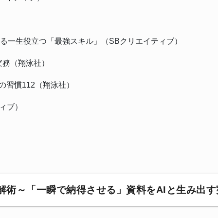
）
になる一生役立つ「最強スキル」（SBクリエイティブ）
実務（翔泳社）
の習慣112（翔泳社）
ティブ）
図解術～「一瞬で納得させる」資料をAIと生み出す