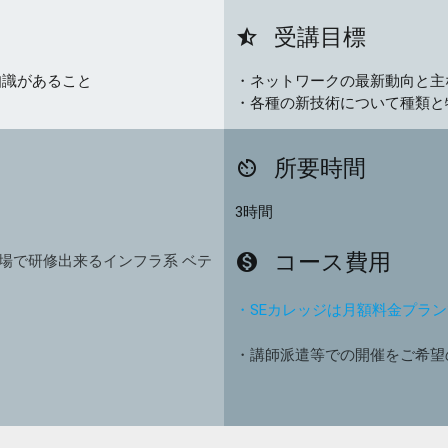
受講目標
star_half
知識があること
・ネットワークの最新動向と主
・各種の新技術について種類と
所要時間
av_timer
3時間
コース費用
monetization_on
場で研修出来るインフラ系 ベテ
・SEカレッジは月額料金プラ
・講師派遣等での開催をご希望