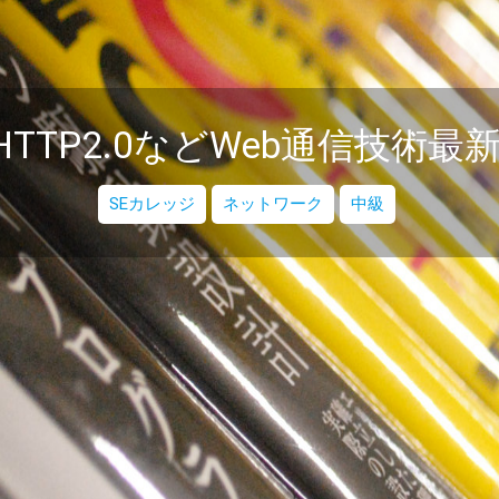
HTTP2.0などWeb通信技術最
SEカレッジ
ネットワーク
中級