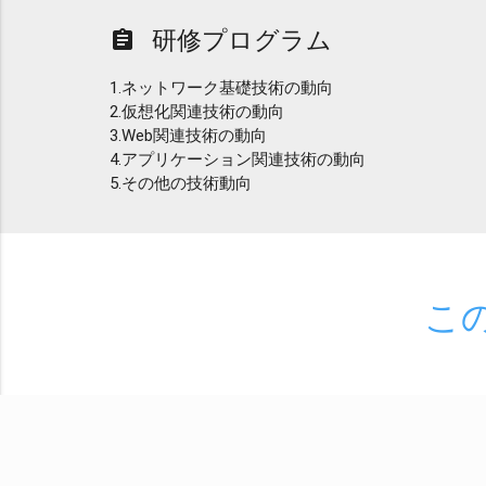
研修プログラム
assignment
1.ネットワーク基礎技術の動向
2.仮想化関連技術の動向
3.Web関連技術の動向
4.アプリケーション関連技術の動向
5.その他の技術動向
こ