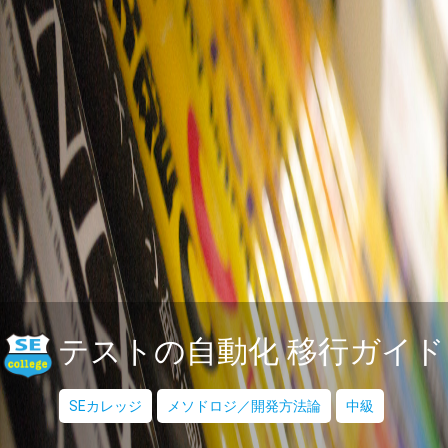
テストの自動化 移行ガイド
SEカレッジ
メソドロジ／開発方法論
中級