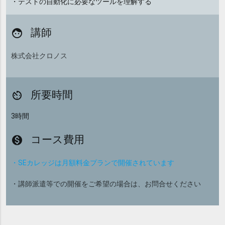
・テストの自動化に必要なツールを理解する
講師
face
株式会社クロノス
所要時間
av_timer
3時間
コース費用
monetization_on
・SEカレッジは月額料金プランで開催されています
・講師派遣等での開催をご希望の場合は、お問合せください