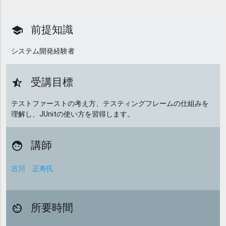
前提知識
school
システム開発経験者
受講目標
star_half
テストファーストの考え方、テスティングフレームの仕組みを
理解し、JUnitの使い方を習得します。
講師
face
古川 正寿氏
所要時間
av_timer