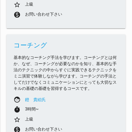
star_border
上級
monetization_on
お問い合わせ下さい
コーチング
基本的なコーチング手法を学びます。コーチングとは何
か、なぜ、コーチングが必要なのかを知り、基本的な手
法のテクニックの中からすぐに実践できるテクニックを
ミニ演習で体験しながら学びます。コーチングの手法と
してだけでなくコミュニケーションにとっても大切なス
キルの基礎の基礎を習得するコースです。
face
鐙 貴絵氏
timer
3時間~
star_border
上級
monetization_on
お問い合わせ下さい