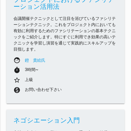
ーション活用法
会議開催テクニックとして注目を浴びているファシリテ
ーションテクニック。これをプロジェクト内においても
有効に利用するためのファシリテーションの基本テクニ
ックをご紹介します。特にすぐに利用でき効果の高いテ
クニックを学習し演習を通じて実践的にスキルアップを
目指します。
face
鐙 貴絵氏
timer
3時間~
star_border
上級
monetization_on
お問い合わせ下さい
ネゴシエーション入門