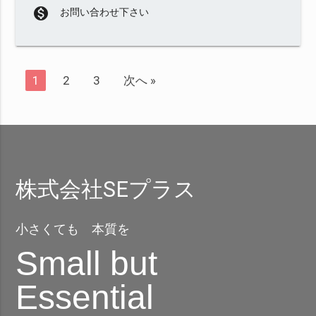
monetization_on
お問い合わせ下さい
1
2
3
次へ »
株式会社SEプラス
小さくても 本質を
Small but
Essential