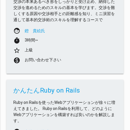
交渉の本来あるべき形をしっかりと受け止め、納得した
交渉を進めるためのスキルの基本を学びます。交渉を難
しくする原因や交渉相手との距離感を知り、ミニ演習を
通して基本的交渉術のスキルを理解するコースで
face
鐙 貴絵氏
timer
3時間~
star_border
上級
monetization_on
お問い合わせ下さい
かんたんRuby on Rails
Ruby on Railsを使ったWebアプリケーションが徐々に増
えてきました。 Ruby on Railsを利用して、どのように
Webアプリケーションを構築すれば良いのかを解説しま
す。