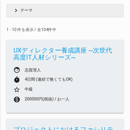
chevron_right
テーマ
1 - 10 件を表示 / 全104件中
UXディレクター養成講座 ~次世代
高度IT人材シリーズ~
face
志賀澄人
timer
4日間 (連続で無くてもOK)
star_border
中級
monetization_on
200000円(税抜) / お一人
プロジェクトにおけるファシリテ