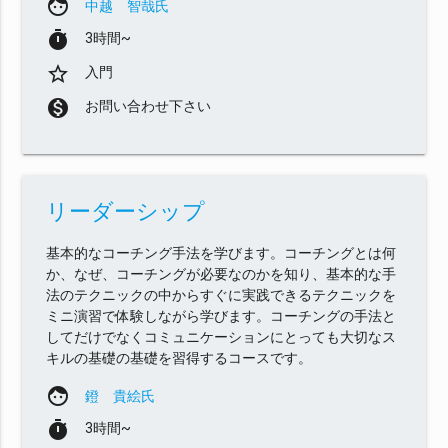
face
中越 智哉氏
timer
3時間~
star_border
入門
monetization_on
お問い合わせ下さい
リーダーシップ
基本的なコーチング手法を学びます。コーチングとは何
か、なぜ、コーチングが必要なのかを知り、基本的な手
法のテクニックの中からすぐに実践できるテクニックを
ミニ演習で体験しながら学びます。コーチングの手法と
してだけでなくコミュニケーションにとっても大切なス
キルの基礎の基礎を習得するコースです。
face
鐙 貴絵氏
timer
3時間~