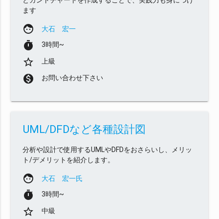
ます
face
大石 宏一
timer
3時間~
star_border
上級
monetization_on
お問い合わせ下さい
UML/DFDなど各種設計図
分析や設計で使用するUMLやDFDをおさらいし、メリッ
ト/デメリットを紹介します。
face
大石 宏一氏
timer
3時間~
star_border
中級