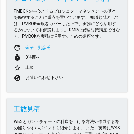
PMBOKを中心とするプロジェクトマネジメントの基本
を修得することに重点を置いています。 知識領域として
は、PMBOK全般をカバーした上で、実務にどう活用す
るかについても解説します。 PMPの受験対策講座ではな
く、PMBOKを実務に活用するための講座です。
face
金子 則彦氏
timer
3時間~
star_border
上級
monetization_on
お問い合わせ下さい
工数見積
WBSとガントチャートの精度を上げる方法や作成する際
の陥りやすいポイントも紹介します。 また、実際にWBS
とガントチャートを作成することで、実践力も身につけ