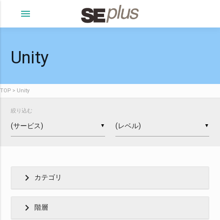
menu
Unity
TOP
Unity
絞り込む
▼
▼
chevron_right
カテゴリ
chevron_right
階層