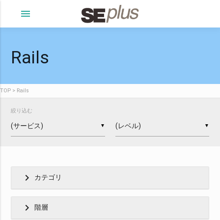
menu
Rails
TOP
Rails
絞り込む
▼
▼
chevron_right
カテゴリ
chevron_right
階層