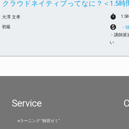
クラウドネイティブってなに？＜1.5時
timer
1.
大澤 文孝
monetization_on
初級
・
・講師派
い
Service
C
eラーニング “独習ゼミ”