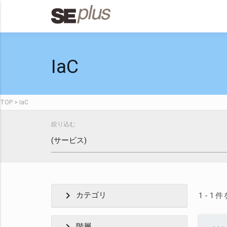
IaC
TOP
IaC
絞り込む
chevron_right
カテゴリ
1 - 1
階層