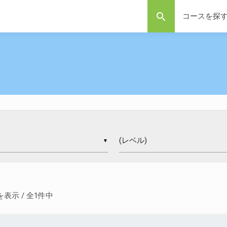
search
コースを探
▼
 件を表示 / 全1件中