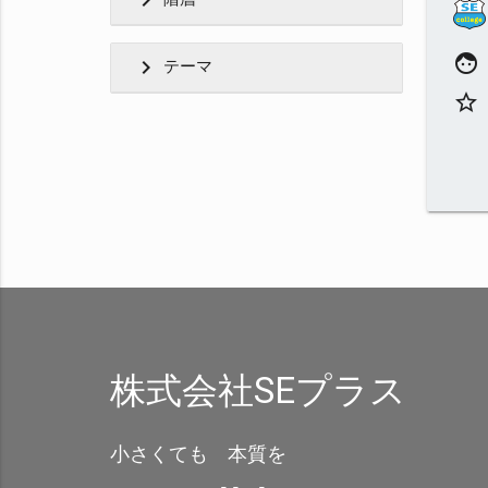
chevron_right
face
chevron_right
テーマ
star_border
株式会社SEプラス
小さくても 本質を