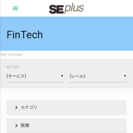
menu
FinTech
TOP
FinTech
絞り込む
▼
▼
chevron_right
カテゴリ
chevron_right
階層