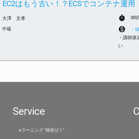
EC2はもう古い！？ECSでコンテナ運用
timer
3時
大澤 文孝
monetization_on
中級
・
・講師派
い
Service
C
eラーニング “独習ゼミ”