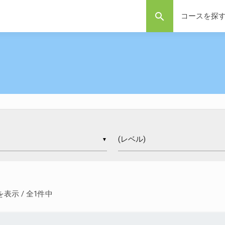
search
コースを探
▼
 件を表示 / 全1件中