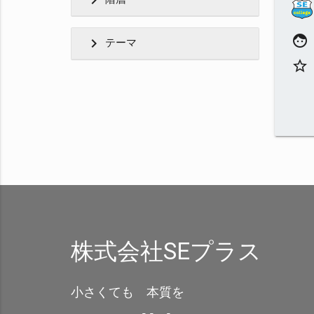
chevron_right
face
chevron_right
テーマ
star_border
株式会社SEプラス
小さくても 本質を