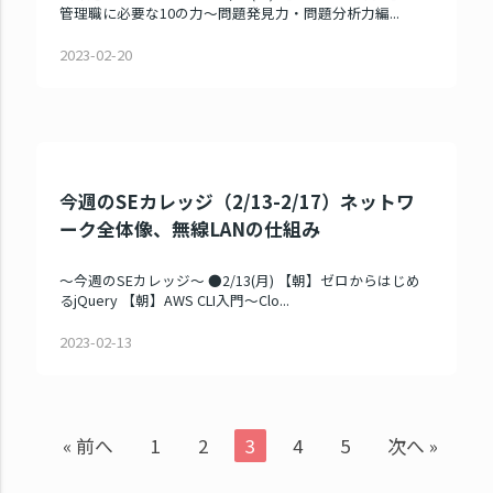
管理職に必要な10の力～問題発見力・問題分析力編...
2023-02-20
今週のSEカレッジ（2/13-2/17）ネットワ
ーク全体像、無線LANの仕組み
～今週のSEカレッジ～ ●2/13(月) 【朝】ゼロからはじめ
るjQuery 【朝】AWS CLI入門～Clo...
2023-02-13
« 前へ
1
2
3
4
5
次へ »