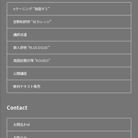
eラーニング “独習ゼミ”
定額制研修 “SEカレッジ”
講師派遣
新人研修 “PLUS DOJO”
高度試験対策 "KOUDO"
公開講座
教材テキスト販売
Contact
お問合わせ
お知らせ