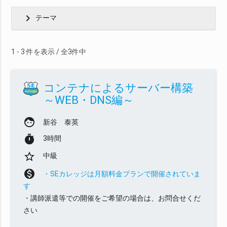
chevron_right
テーマ
1 - 3 件を表示 / 全3件中
コンテナによるサーバー構築
～WEB・DNS編～
face
新谷 泰英
timer
3時間
star_border
中級
monetization_on
・SEカレッジは月額料金プランで開催されていま
す
・講師派遣等での開催をご希望の場合は、お問合せくだ
さい