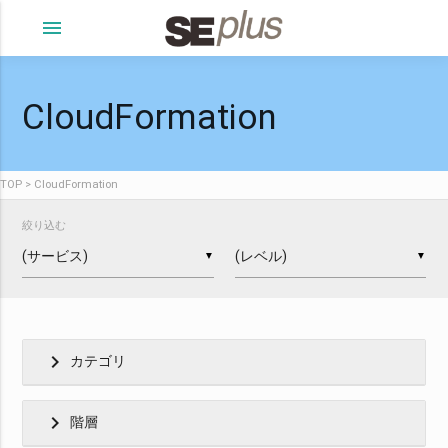
menu
CloudFormation
TOP
CloudFormation
絞り込む
▼
▼
chevron_right
カテゴリ
chevron_right
階層