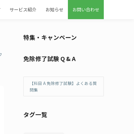
す
サービス紹介
お知らせ
お問い合わせ
特集・キャンペーン
ウ
免除修了試験 Q & A
【科目 A 免除修了試験】よくある質
問集
タグ一覧