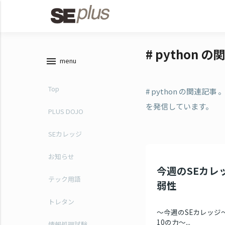
# python 
menu
menu
Top
# python の関連
を発信しています。
PLUS DOJO
SEカレッジ
お知らせ
今週のSEカレッ
テック用語
弱性
トレタン
～今週のSEカレッジ～
10の力～...
情報処理試験