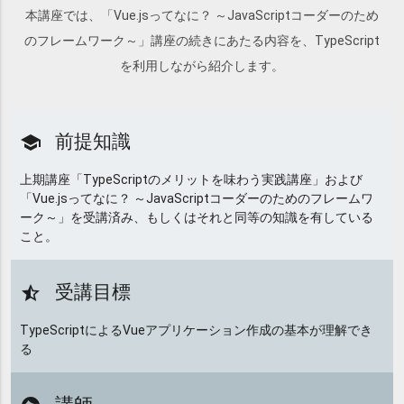
本講座では、「Vue.jsってなに？ ～JavaScriptコーダーのため
のフレームワーク～」講座の続きにあたる内容を、TypeScript
を利用しながら紹介します。
前提知識
school
上期講座「TypeScriptのメリットを味わう実践講座」および
「Vue.jsってなに？ ～JavaScriptコーダーのためのフレームワ
ーク～」を受講済み、もしくはそれと同等の知識を有している
こと。
受講目標
star_half
TypeScriptによるVueアプリケーション作成の基本が理解でき
る