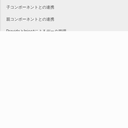
子コンポーネントとの連携
親コンポーネントとの連携
ProvideとInjectによるデータ管理
※現在の開催可否についてはお問い合わせください。
このコースについて
する
send
問い合わせ
株式会社SEプラス