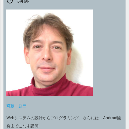
講師
face
齊藤 新三
Webシステムの設計からプログラミング、さらには、Android開
発までこなす講師