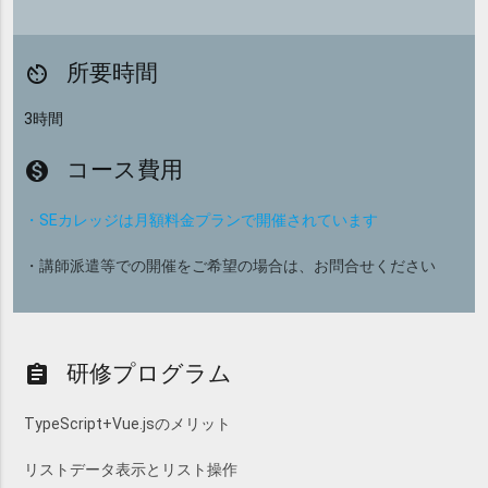
所要時間
av_timer
3時間
コース費用
monetization_on
・SEカレッジは月額料金プランで開催されています
・講師派遣等での開催をご希望の場合は、お問合せください
研修プログラム
assignment
TypeScript+Vue.jsのメリット
リストデータ表示とリスト操作