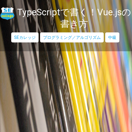
TypeScriptで書く！Vue.jsの
書き方
SEカレッジ
プログラミング／アルゴリズム
中級